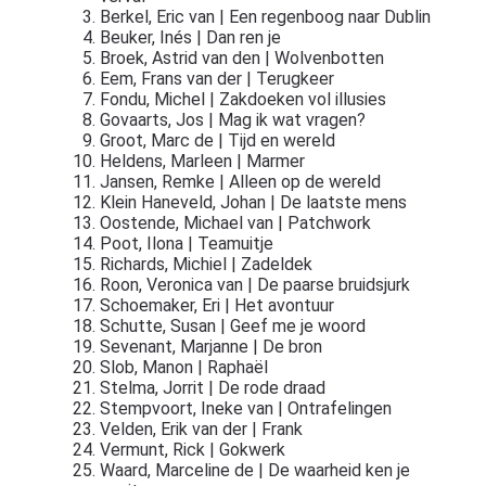
Berkel, Eric van | Een regenboog naar Dublin
Beuker, Inés | Dan ren je
Broek, Astrid van den | Wolvenbotten
Eem, Frans van der | Terugkeer
Fondu, Michel | Zakdoeken vol illusies
Govaarts, Jos | Mag ik wat vragen?
Groot, Marc de | Tijd en wereld
Heldens, Marleen | Marmer
Jansen, Remke | Alleen op de wereld
Klein Haneveld, Johan | De laatste mens
Oostende, Michael van | Patchwork
Poot, Ilona | Teamuitje
Richards, Michiel | Zadeldek
Roon, Veronica van | De paarse bruidsjurk
Schoemaker, Eri | Het avontuur
Schutte, Susan | Geef me je woord
Sevenant, Marjanne | De bron
Slob, Manon | Raphaël
Stelma, Jorrit | De rode draad
Stempvoort, Ineke van | Ontrafelingen
Velden, Erik van der | Frank
Vermunt, Rick | Gokwerk
Waard, Marceline de | De waarheid ken je