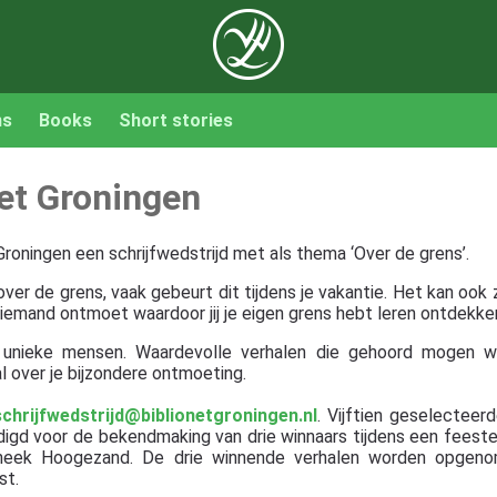
ns
Books
Short stories
net Groningen
roningen een schrijfwedstrijd met als thema ‘Over de grens’.
r de grens, vaak gebeurt dit tijdens je vakantie. Het kan ook z
 iemand ontmoet waardoor jij je eigen grens hebt leren ontdekke
 unieke mensen. Waardevolle verhalen die gehoord mogen w
al over je bijzondere ontmoeting.
schrijfwedstrijd@biblionetgroningen.nl
. Vijftien geselectee
d voor de bekendmaking van drie winnaars tijdens een feesteli
heek Hoogezand. De drie winnende verhalen worden opgeno
st.