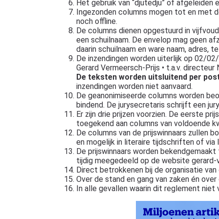
Het gebruik van “djutedju” of afgeleiden 
Ingezonden columns mogen tot en met de d
noch offline.
De columns dienen opgestuurd in vijfvou
een schuilnaam. De envelop mag geen afz
daarin schuilnaam en ware naam, adres, t
De inzendingen worden uiterlijk op 02/02
Gerard Vermeersch-Prijs • t.a.v. directeur
De teksten worden uitsluitend per pos
inzendingen worden niet aanvaard.
De geanonimiseerde columns worden beoord
bindend. De jurysecretaris schrijft een ju
Er zijn drie prijzen voorzien. De eerste p
toegekend aan columns van voldoende kwa
De columns van de prijswinnaars zullen 
en mogelijk in literaire tijdschriften of via 
De prijswinnaars worden bekendgemaakt tij
tijdig meegedeeld op de website gerard
Direct betrokkenen bij de organisatie van
Over de stand en gang van zaken én over 
In alle gevallen waarin dit reglement niet 