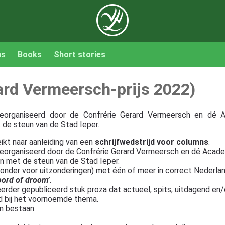
ns
Books
Short stories
rd Vermeersch-prijs 2022)
eorganiseerd door de Confrérie Gerard Vermeersch en dé A
de steun van de Stad Ieper.
ikt naar aanleiding van een
schrijfwedstrijd voor columns
.
georganiseerd door de Confrérie Gerard Vermeersch en dé Acade
n met de steun van de Stad Ieper.
ronder voor uitzonderingen) met één of meer in correct Nederl
ord of droom’
.
erder gepubliceerd stuk proza dat actueel, spits, uitdagend en
d bij het voornoemde thema.
n bestaan.