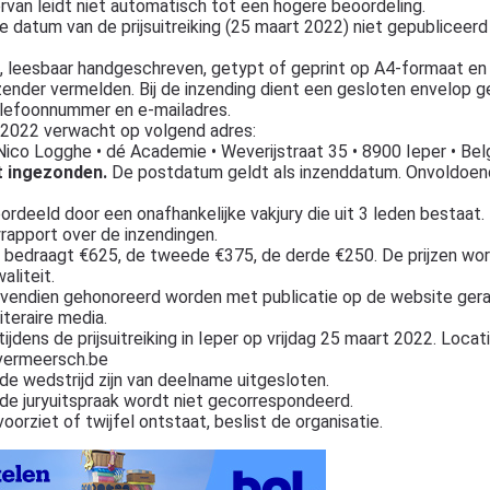
ervan leidt niet automatisch tot een hogere beoordeling.
atum van de prijsuitreiking (25 maart 2022) niet gepubliceerd z
d, leesbaar handgeschreven, getypt of geprint op A4-formaat e
ender vermelden. Bij de inzending dient een gesloten envelop
elefoonnummer en e-mailadres.
/2022 verwacht op volgend adres:
 Nico Logghe • dé Academie • Weverijstraat 35 • 8900 Ieper • Bel
t ingezonden.
De postdatum geldt als inzenddatum. Onvoldoen
eeld door een onafhankelijke vakjury die uit 3 leden bestaat. 
ryrapport over de inzendingen.
rijs bedraagt €625, de tweede €375, de derde €250. De prijzen wo
liteit.
bovendien gehonoreerd worden met publicatie op de website ger
literaire media.
dens de prijsuitreiking in Ieper op vrijdag 25 maart 2022. Locat
-vermeersch.be
 de wedstrijd zijn van deelname uitgesloten.
de juryuitspraak wordt niet gecorrespondeerd.
voorziet of twijfel ontstaat, beslist de organisatie.