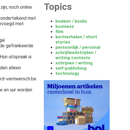
Topics
ijn, noch online
n ondertekend met
boeken / books
 gevoegd met
business
film
kortverhalen / short
gië
stories
de gefrankeerde
persoonlijk / personal
schrijfwedstrijden /
Hun uitspraak is
writing contests
schrijven / writing
rden alleen
self-publishing
technology
ard-vermeersch.be
ie en uur worden