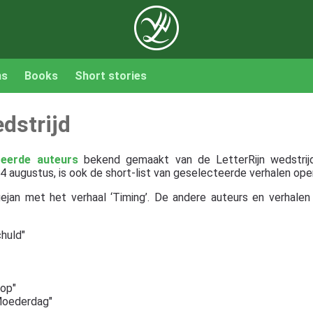
ns
Books
Short stories
edstrijd
teerde auteurs
bekend gemaakt van de LetterRijn wedstri
 augustus, is ook de short-list van geselecteerde verhalen ope
ngejan met het verhaal ‘Timing’. De andere auteurs en verhale
huld"
 op"
Moederdag"