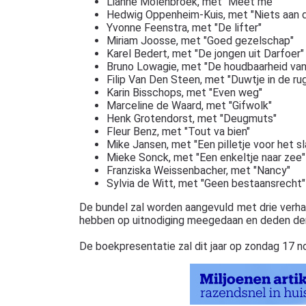
Lianne Molenbroek, met "Meet me"
Hedwig Oppenheim-Kuis, met "Niets aan 
Yvonne Feenstra, met "De lifter"
Miriam Joosse, met "Goed gezelschap"
Karel Bedert, met "De jongen uit Darfoer"
Bruno Lowagie, met "De houdbaarheid van 
Filip Van Den Steen, met "Duwtje in de ru
Karin Bisschops, met "Even weg"
Marceline de Waard, met "Gifwolk"
Henk Grotendorst, met "Deugmuts"
Fleur Benz, met "Tout va bien"
Mike Jansen, met "Een pilletje voor het s
Mieke Sonck, met "Een enkeltje naar zee"
Franziska Weissenbacher, met "Nancy"
Sylvia de Witt, met "Geen bestaansrecht"
De bundel zal worden aangevuld met drie verha
hebben op uitnodiging meegedaan en deden derh
De boekpresentatie zal dit jaar op zondag 17 