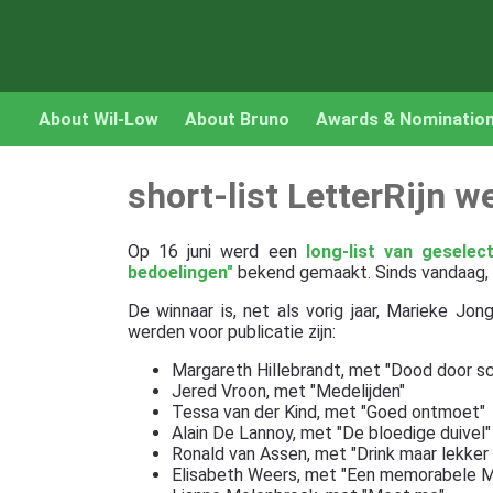
About Wil-Low
About Bruno
Awards & Nominatio
short-list LetterRijn w
Op 16 juni werd een
long-list van geselec
bedoelingen"
bekend gemaakt. Sinds vandaag, 4
De winnaar is, net als vorig jaar, Marieke Jo
werden voor publicatie zijn:
Margareth Hillebrandt, met "Dood door sc
Jered Vroon, met "Medelijden"
Tessa van der Kind, met "Goed ontmoet"
Alain De Lannoy, met "De bloedige duivel"
Ronald van Assen, met "Drink maar lekker
Elisabeth Weers, met "Een memorabele 