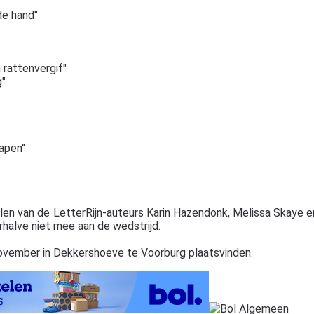
de hand"
rattenvergif"
g"
lapen"
len van de LetterRijn-auteurs Karin Hazendonk, Melissa Skaye e
alve niet mee aan de wedstrijd.
november in Dekkershoeve te Voorburg plaatsvinden.