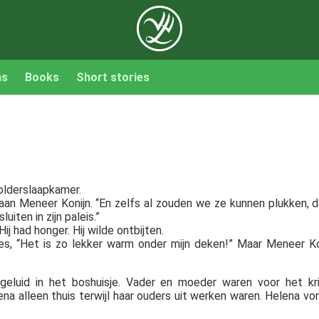
ns
Books
Short stories
olderslaapkamer.
 aan Meneer Konijn. “En zelfs al zouden we ze kunnen plukken,
uiten in zijn paleis.”
j had honger. Hij wilde ontbijten.
s, “Het is zo lekker warm onder mijn deken!” Maar Meneer Ko
geluid in het boshuisje. Vader en moeder waren voor het k
na alleen thuis terwijl haar ouders uit werken waren. Helena von