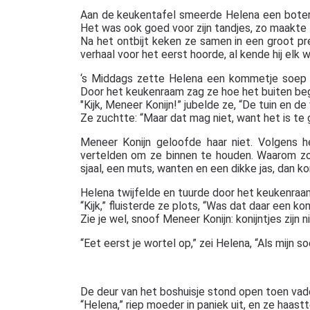
Aan de keukentafel smeerde Helena een boterh
Het was ook goed voor zijn tandjes, zo maakte 
Na het ontbijt keken ze samen in een groot pre
verhaal voor het eerst hoorde, al kende hij el
‘s Middags zette Helena een kommetje soep op
Door het keukenraam zag ze hoe het buiten be
"Kijk, Meneer Konijn!” jubelde ze, “De tuin en de
Ze zuchtte: “Maar dat mag niet, want het is te ge
Meneer Konijn geloofde haar niet. Volgens h
vertelden om ze binnen te houden. Waarom zo
sjaal, een muts, wanten en een dikke jas, dan k
Helena twijfelde en tuurde door het keukenraa
“Kijk,” fluisterde ze plots, “Was dat daar een k
Zie je wel, snoof Meneer Konijn: konijntjes zijn
“Eet eerst je wortel op,” zei Helena, “Als mijn so
De deur van het boshuisje stond open toen vad
“Helena,” riep moeder in paniek uit, en ze haast