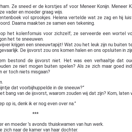
am. Ze sneed er de korstjes af voor Meneer Konijn. Meneer Kon
ze vader en moeder graag wijs.
ntenboek vol sprookjes. Helena vertelde wat ze zag en hij luist
k woord. Daarna maakten ze samen een tekening.
 het kolenfornuis voor zichzelf; ze serveerde een wortel vo
gon het te sneeuwen.
 vijver krijgen een sneeuwtapijt! Wat zou het leuk zijn nu buiten t
vaarlijk. De ijsvorst zou ons komen halen en ons opsluiten in zijn
em bestond de ijsvorst niet. Het was een verhaaltje dat ou
uden ze niet mogen buiten spelen? Als ze zich maar goed in
on er toch niets misgaan?
m.
onijntje dat voorbijhuppelde in de sneeuw?”
 niet bang van de ijsvorst, waarom zouden wij dat zijn? Kom, laten
ep op is, denk ik er nog even over na.”
***
er en moeder ’s avonds thuiskwamen van hun werk.
te zich naar de kamer van haar dochter.