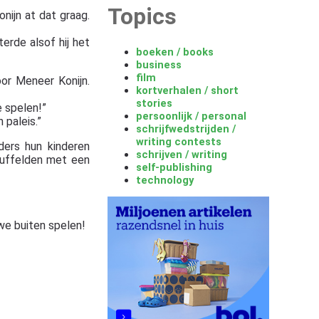
Topics
ijn at dat graag.
erde alsof hij het
boeken / books
business
film
or Meneer Konijn.
kortverhalen / short
stories
e spelen!”
persoonlijk / personal
 paleis.”
schrijfwedstrijden /
writing contests
ders hun kinderen
schrijven / writing
duffelden met een
self-publishing
technology
 we buiten spelen!