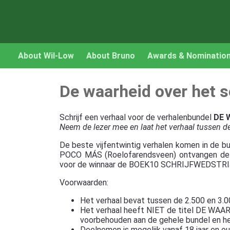
About Wil-Low
About Bruno
Awards & Nominatio
De waarheid over het s
Schrijf een verhaal voor de verhalenbundel
DE 
Neem de lezer mee en laat het verhaal tussen de
De beste vijfentwintig verhalen komen in de b
POCO MÁS (Roelofarendsveen) ontvangen de wi
voor de winnaar de BOEK10 SCHRIJFWEDSTR
Voorwaarden:
Het verhaal bevat tussen de 2.500 en 3.
Het verhaal heeft NIET de titel DE W
voorbehouden aan de gehele bundel en het
Deelnemen is mogelijk vanaf 18 jaar en ou