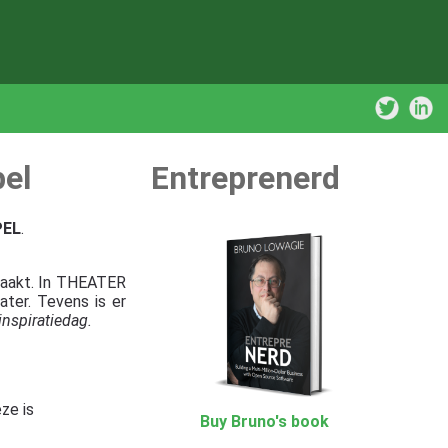
pel
Entreprenerd
PEL
.
emaakt. In THEATER
ter. Tevens is er
nspiratiedag.
ze is
Buy Bruno's book