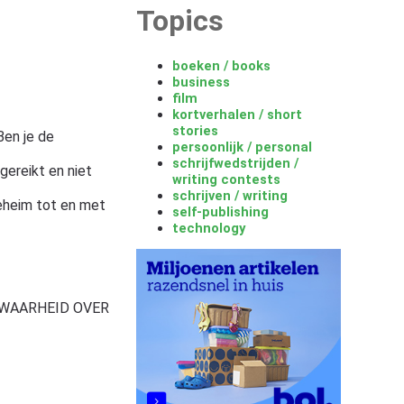
Topics
boeken / books
business
film
kortverhalen / short
stories
Ben je de
persoonlijk / personal
schrijfwedstrijden /
gereikt en niet
writing contests
schrijven / writing
eheim tot en met
self-publishing
technology
"DE WAARHEID OVER