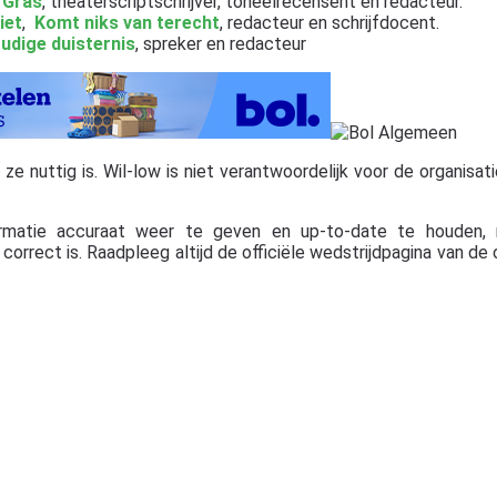
 Gras
, theaterscriptschrijver, toneelrecensent en redacteur.
iet
,
Komt niks van terecht
, redacteur en schrijfdocent.
dige duisternis
, spreker en redacteur
 nuttig is. Wil-low is niet verantwoordelijk voor de organisatie,
rmatie accuraat weer te geven en up-to-date te houden, 
orrect is. Raadpleeg altijd de officiële wedstrijdpagina van de 