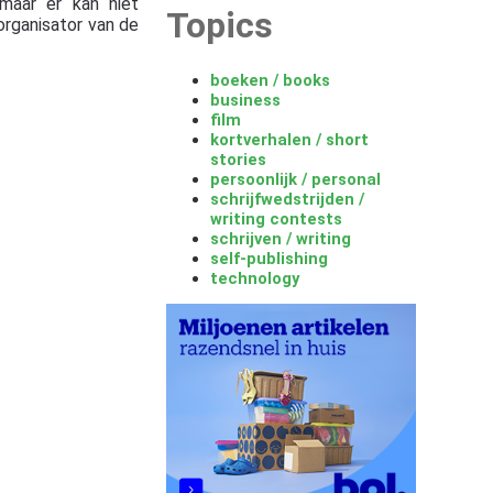
maar er kan niet
Topics
organisator van de
boeken / books
business
film
kortverhalen / short
stories
persoonlijk / personal
schrijfwedstrijden /
writing contests
schrijven / writing
self-publishing
technology