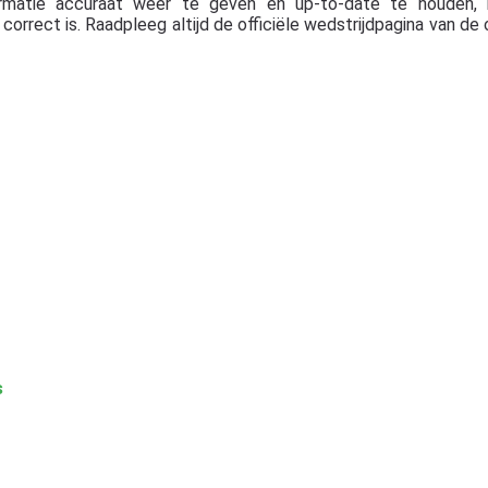
rmatie accuraat weer te geven en up-to-date te houden, 
orrect is. Raadpleeg altijd de officiële wedstrijdpagina van de 
s