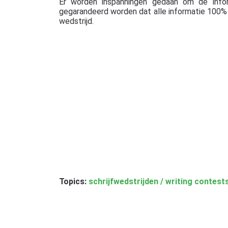
Er worden inspanningen gedaan om de info
gegarandeerd worden dat alle informatie 100% c
wedstrijd.
Topics:
schrijfwedstrijden / writing contest