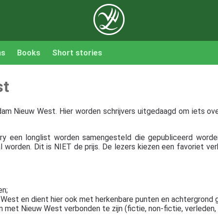
ns
Books
Short stories
st
erdam Nieuw West. Hier worden schrijvers uitgedaagd om iets o
ury een longlist worden samengesteld die gepubliceerd worde
worden. Dit is NIET de prijs. De lezers kiezen een favoriet verh
en;
est en dient hier ook met herkenbare punten en achtergrond ge
n met Nieuw West verbonden te zijn (fictie, non-fictie, verleden,